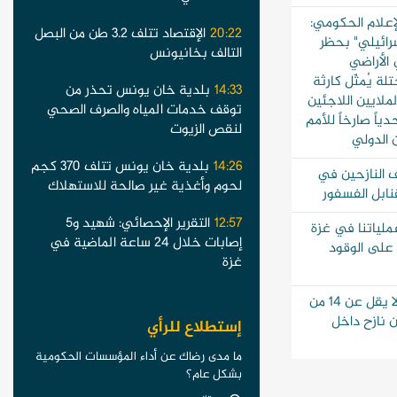
رقم (670) الإعلام الحكومي:
20:22
الإقتصاد تتلف 3.2 طن من البصل
إسرائيلي" بحظر
التالف بخانيونس
 الأراضي
لة يُمثّل كارثة
14:33
بلدية خان يونس تحذر من
ملايين اللاجئين
توقف خدمات المياه والصرف الصحي
ياً صارخاً للأمم
لنقص الزيوت
 الدولي
14:26
بلدية خان يونس تتلف 370 كجم
 النازحين في
لحوم وأغذية غير صالحة للاستهلاك
قنابل الفسفور
12:57
التقرير الإحصائي: شهيد و5
عملياتنا في غزة
إصابات خلال 24 ساعة الماضية في
 على الوقود
غزة
الأونروا: مقتل ما لا يقل عن 14 من
 نازح داخل
إستطلاع للرأي
ما مدى رضاك عن أداء المؤسسات الحكومية
بشكل عام؟