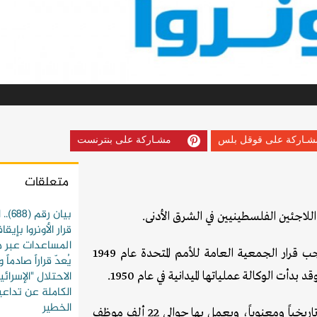
شـاركة على قوقل بلس
مشـاركة على بنترنست
متعلقات
بيان 
اللاجئين الفلسطينيين في الشرق الأدنى.
قرار الأونروا بإيق
المساعدات عبر مع
في أعقاب الصراع العربي الإسرائيلي عام 1948، تأسست الأونروا بموجب قرار الجمعية العامة للأمم المتحدة عام 1949
يُعدّ قراراً صادماً
الاحتلال "الإسرائ
ت الوكالة عملياتها الميدانية في عام 1950.
الكاملة عن تداعيا
الخطير
وتبقى الأنروا هي المؤسسة الدولية التي تمثل حقوق اللاجئين قانونياً وتاريخياً ومعنوياً، ويعمل بها حوالي 22 ألف موظف