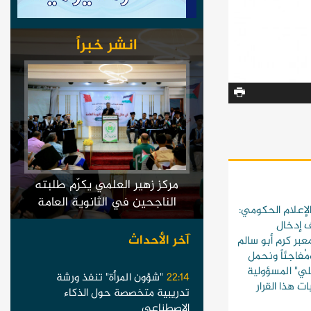
انشر خبراً
مركز زهير العلمي يكرّم طلبته
الناجحين في الثانوية العامة
رقم (688).. الإعلام الحكومي:
اف إدخال
آخر الأحداث
بر كرم أبو سالم
 ومُفاجئاً ونحمل
يلي" المسؤولية
22:14
"شؤون المرأة" تنفذ ورشة
ت هذا القرار
تدريبية متخصصة حول الذكاء
الاصطناعي