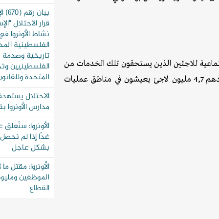
بيان 
قرار الاحتلال "ال
نشاط الأونروا في
الفلسطينية المحت
تاريخية وصدمة ل
اجتماعية للاجئين الذين يستحقون تلك الخدمات من
الفلسطينيين وتحد
المتحدة وللقانون
بين اللاجئين الفلسطينيين المسجلين لدى الوكالة والذين يبلغ تعدادهم 4,7 مليون لاجئ يعيشون في مناطق عمليات
الاحتلال يستهدف
مدارس الأونروا ب
الأونروا: سنُعلق 
غدًا إذا لم نحصل
بشكل عاجل
الموظفين ومليون
القطاع